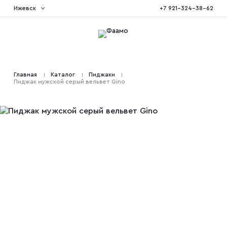
Ижевск
+7 921-324-38-62
Костюмы тройка
Главная
Каталог
Пиджаки
Пиджак мужской серый вельвет Gino
Костюмы двойка
Костюмы двубортные
Костюмы на свадьбу
Костюмы для высоких
Костюмы на выпускной