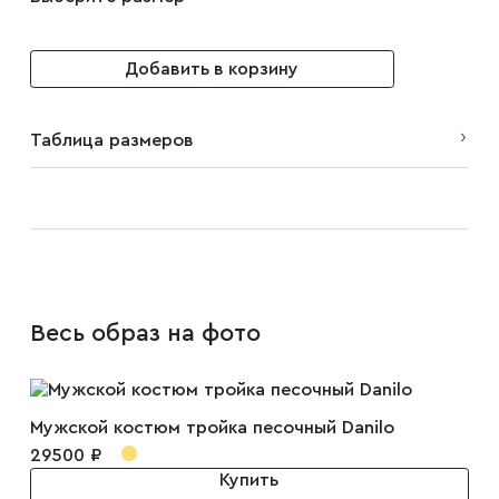
Плащи
Добавить в корзину
Пуховики
Таблица размеров
Пиджаки
Джемперы
Весь образ на фото
Водолазки
Мужской костюм тройка песочный Danilo
Футболки
29500 ₽
Купить