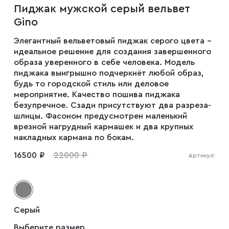
Пиджак мужской серый вельвет
Мужские туфли
Gino
Элегантный вельветовый пиджак серого цвета –
Дублёнки
идеальное решение для создания завершенного
образа уверенного в себе человека. Модель
пиджака выигрышно подчеркнёт любой образ,
Жилеты
будь то городской стиль или деловое
мероприятие. Качество пошива пиджака
безупречное. Сзади присутствуют два разреза-
шлицы. Фасоном предусмотрен маленький
Куртки
врезной нагрудный кармашек и два крупных
накладных кармана по бокам.
Рубашки
16500 ₽
22000 ₽
Артикул:
Брюки
Серый
Парки
Выберите размер