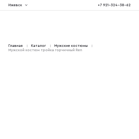
Ижевск
+7 921-324-38-62
Костюмы тройка
Главная
Каталог
Мужские костюмы
Мужской костюм тройка горчичный Ren
Костюмы двойка
Костюмы двубортные
Костюмы на свадьбу
Костюмы для высоких
Костюмы на выпускной