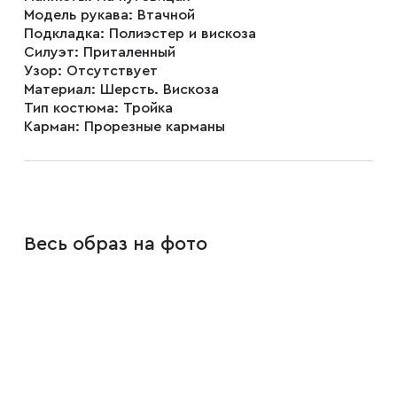
Модель рукава:
Втачной
Подкладка:
Полиэстер и вискоза
Плащи
Силуэт:
Приталенный
Узор:
Отсутствует
Материал:
Шерсть. Вискоза
Тип костюма:
Тройка
Пуховики
Карман:
Прорезные карманы
Пиджаки
Джемперы
Весь образ на фото
Водолазки
Футболки