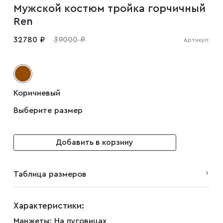
Мужской костюм тройка горчичный
Мужские туфли
Ren
32780 ₽
39000 ₽
Артикул:
Дублёнки
Жилеты
Коричневый
Выберите размер
Куртки
Добавить в корзину
Рубашки
Таблица размеров
Брюки
Характеристики:
Парки
Манжеты:
На пуговицах