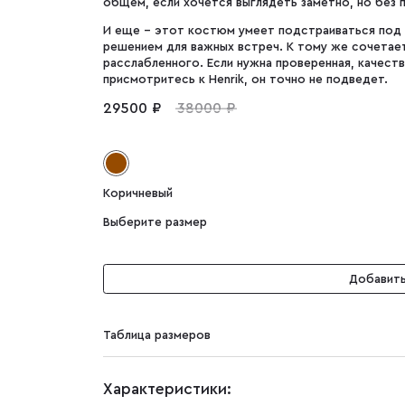
общем, если хочется выглядеть заметно, но без 
И еще - этот костюм умеет подстраиваться под р
решением для важных встреч. К тому же сочетает
расслабленного. Если нужна проверенная, качест
присмотритесь к Henrik, он точно не подведет.
29500 ₽
38000 ₽
Коричневый
Выберите размер
Добавить
Таблица размеров
Характеристики: