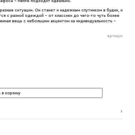
пафоса - Henrik подходит идеально.
азные ситуации. Он станет и надежным спутником в будни, и
ся с разной одеждой - от классики до чего-то чуть более
венная вещь с небольшим акцентом на индивидуальность -
Артикул:
 в корзину