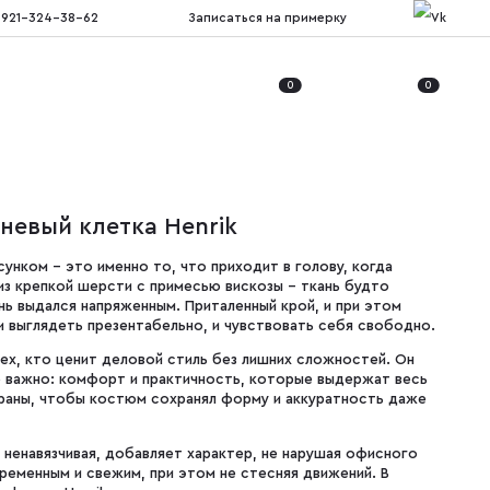
 921-324-38-62
Записаться на примерку
0
0
невый клетка Henrik
унком - это именно то, что приходит в голову, когда
из крепкой шерсти с примесью вискозы - ткань будто
нь выдался напряженным. Приталенный крой, и при этом
и выглядеть презентабельно, и чувствовать себя свободно.
тех, кто ценит деловой стиль без лишних сложностей. Он
то важно: комфорт и практичность, которые выдержат весь
раны, чтобы костюм сохранял форму и аккуратность даже
, ненавязчивая, добавляет характер, не нарушая офисного
ременным и свежим, при этом не стесняя движений. В