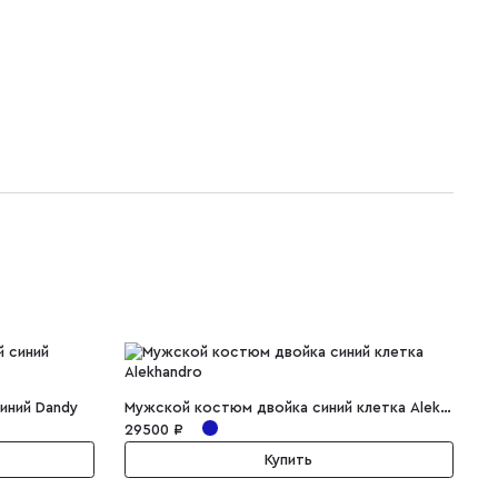
иний Dandy
Мужской костюм двойка синий клетка Alekhandro
29500 ₽
2
Купить