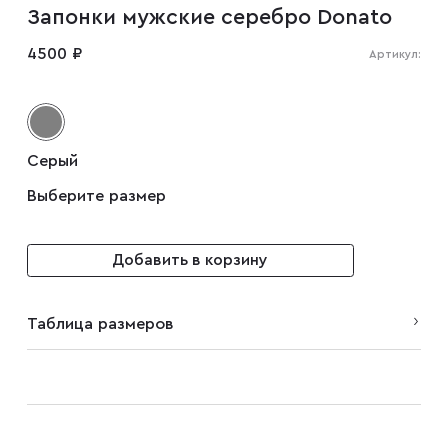
Запонки мужские серебро Donato
Мужские туфли
4500 ₽
Артикул:
Дублёнки
Серый
Жилеты
Выберите размер
Куртки
Добавить в корзину
Рубашки
Таблица размеров
Брюки
Парки