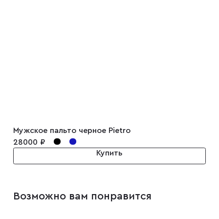
Запонки
Зажимы для галстуков
Платки-паше
Ремни
Мужское пальто черное Pietro
Галстуки
28000 ₽
Купить
Бабочки
Возможно вам понравится
Подтяжки