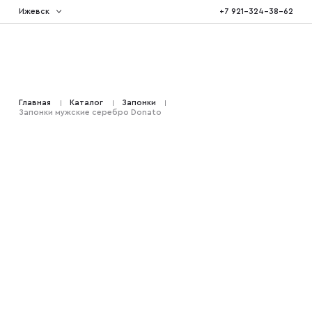
Ижевск
+7 921-324-38-62
Костюмы тройка
Главная
Каталог
Запонки
Запонки мужские серебро Donato
Костюмы двойка
Костюмы двубортные
Костюмы на свадьбу
Костюмы для высоких
Костюмы на выпускной