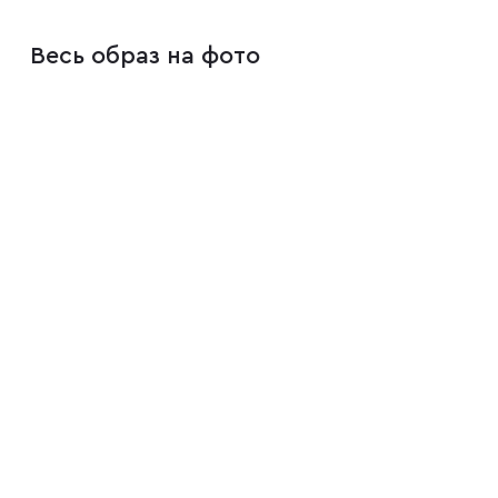
Весь образ на фото
Плащи
Пуховики
Пиджаки
Джемперы
Водолазки
Футболки