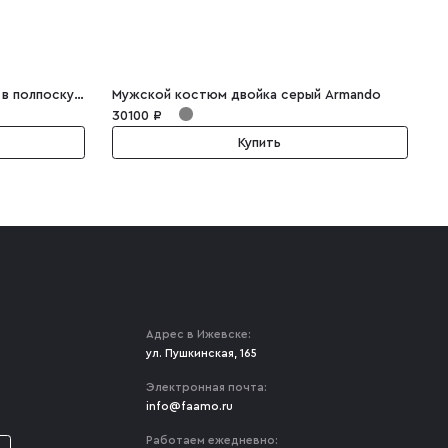
Мужской костюм тройка серый в полпоску Lorenzo
Мужской костюм двойка серый Armando
с
30100 ₽
2
Купить
Адрес в Ижевске:
ул. Пушкинская, 165
Электронная почта:
info@faamo.ru
Работаем ежедневно: