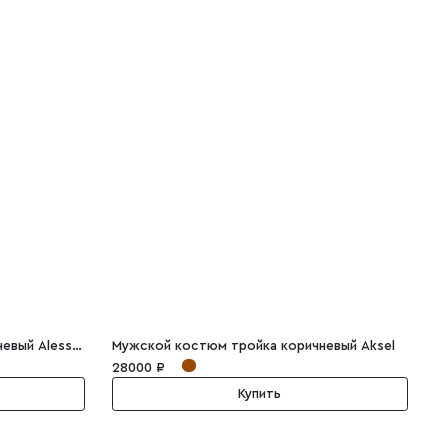
Мужской костюм тройка коричневый Alessandro
Мужской костюм тройка коричневый Aksel
М
28000 ₽
7
Купить