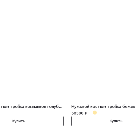
Мужской костюм тройка компаньон голубой Gustavo
Мужской костюм тройка бежев
30500 ₽
Купить
Купить