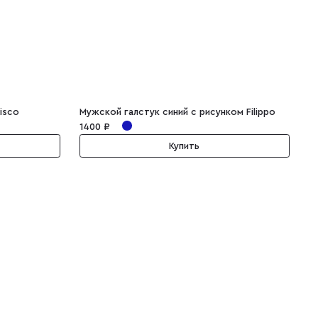
isco
Мужской галстук синий с рисунком Filippo
М
1400 ₽
1
Купить