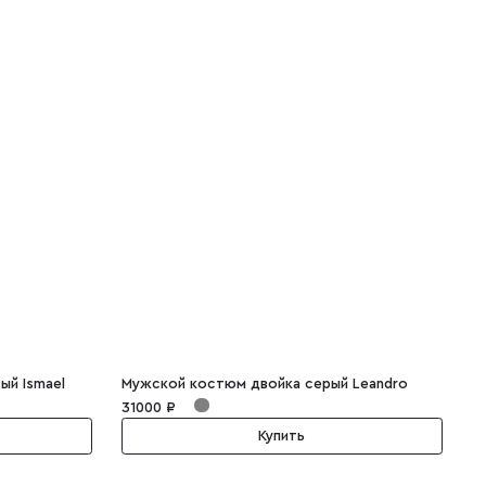
ый Ismael
Мужской костюм двойка серый Leandro
С
31000 ₽
2
Купить