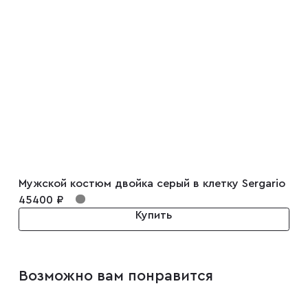
Запонки
Зажимы для галстуков
Платки-паше
Ремни
Мужской костюм двойка серый в клетку Sergario
Галстуки
45400 ₽
Купить
Бабочки
Возможно вам понравится
Подтяжки