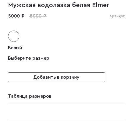
Мужская водолазка белая Elmer
Мужские туфли
5000 ₽
8000 ₽
Артикул:
Дублёнки
Белый
Жилеты
Выберите размер
Куртки
Добавить в корзину
Рубашки
Таблица размеров
Брюки
Парки