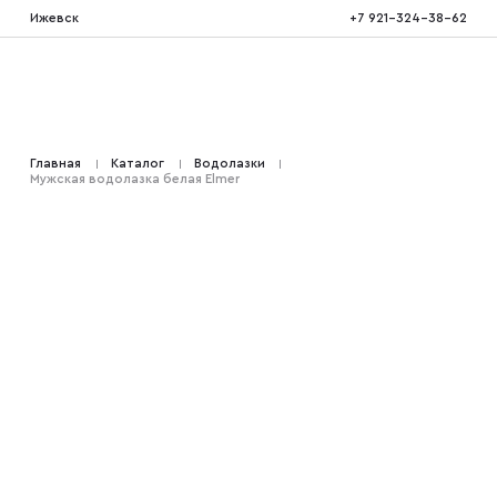
Ижевск
+7 921-324-38-62
Костюмы тройка
Главная
Каталог
Водолазки
Мужская водолазка белая Elmer
Костюмы двойка
Костюмы двубортные
Костюмы на свадьбу
Костюмы для высоких
Костюмы на выпускной