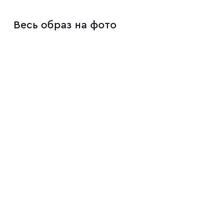
Весь образ на фото
Плащи
Пуховики
Пиджаки
Джемперы
Водолазки
Футболки