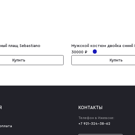
ный плащ Sebastiano
Мужской костюм двойка синий
30000 ₽
Купить
Купить
Я
КОНТАКТЫ
Телефон в Ижевске:
+7 921-324-38-62
оплата