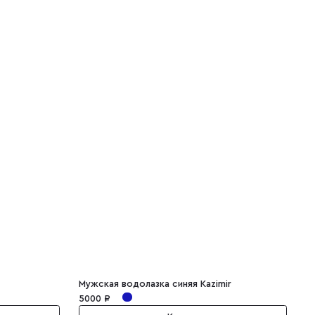
Мужская водолазка синяя Kazimir
М
5000 ₽
2