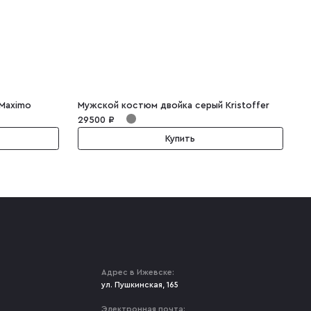
 Maximo
Мужской костюм двойка серый Kristoffer
М
29500 ₽
2
Купить
Адрес в Ижевске:
ул. Пушкинская, 165
Электронная почта: