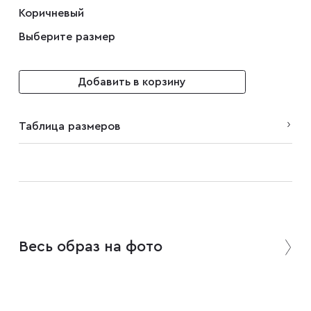
Коричневый
Выберите размер
Плащи
Добавить в корзину
Пуховики
Таблица размеров
Пиджаки
Джемперы
Водолазки
Весь образ на фото
Футболки