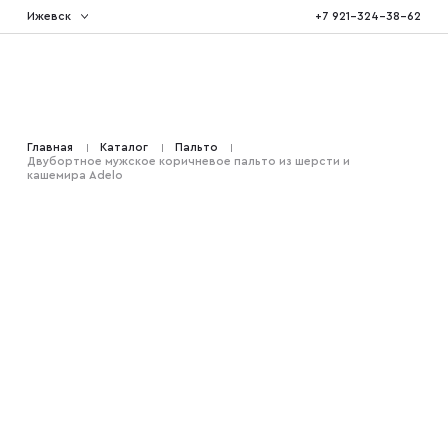
Ижевск
+7 921-324-38-62
Костюмы тройка
Главная
Каталог
Пальто
Двубортное мужское коричневое пальто из шерсти и
Костюмы двойка
кашемира Adelo
Костюмы двубортные
Костюмы на свадьбу
Костюмы для высоких
Костюмы на выпускной