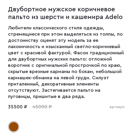
Мужские туфли
Двубортное мужское коричневое
пальто из шерсти и кашемира Adelo
Дублёнки
Любители классического стиля одежды,
стремящиеся при этом выделяться из толпы, по
достоинству оценят эту модель за ее
лаконичность и изысканный светло-коричневый
Жилеты
цвет с красивой фактурой. Фасон традиционный
для двубортных мужских пальто: отложной
воротник с оригинальной прострочкой по краю,
Куртки
скрытые врезные карманы по бокам, небольшой
кармашек-обманка на левой груди. Силуэт
приталенный, декоративные элементы
Рубашки
отсутствуют. Застегивается пальто на
пуговицы, пришитые в два ряда.
35500 ₽
45000 ₽
Артикул:
Брюки
Парки