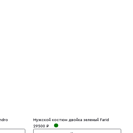
ndro
Мужской костюм двойка зеленый Farid
29500 ₽
2