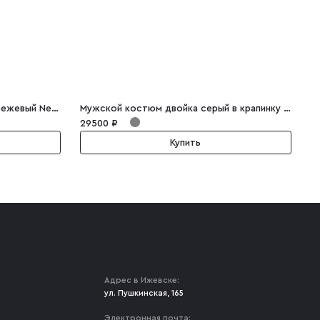
Двубортный мужской костюм бежевый Nestor
Мужской костюм двойка серый в крапинку Fausto
29500 ₽
3
Купить
Адрес в Ижевске:
ул. Пушкинская, 165
Электронная почта: