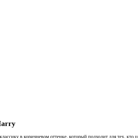
arry
лассику в коричневом оттенке, который подходит для тех, кто ц