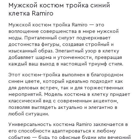
Мужской костюм тройка синий
Мужские туфли
клетка Ramiro
Мужской костюм тройка Ramiro — это
Дублёнки
воплощение совершенства в мире мужской
моды. Приталенный силуэт подчеркивает
достоинства фигуры, создавая стройный и
Жилеты
изысканный образ. Элегантный узор в клетку
добавляет шарма и утонченности, превращая
каждый ваш выход в настоящий триумф стиля.
Куртки
Этот костюм-тройка выполнен в благородном
синем цвете, который идеально подходит как
для деловых встреч, так и для торжественных
Рубашки
мероприятий. Модель костюма в клетку придает
классический вид с современным акцентом,
позволяя выглядеть актуально и элегантно в
Брюки
любой ситуации.
Универсальность костюма Ramiro заключается в
его способности адаптироваться к любому
Парки
событию — будь то офисные будни или вечерний