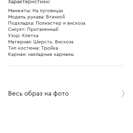
Характеристики:
Запонки
Манжеты:
На пуговицах
Модель рукава:
Втачной
Подкладка:
Полиэстер и вискоза
Зажимы для галстуков
Силуэт:
Приталенный
Узор:
Клетка
Материал:
Шерсть. Вискоза
Платки-паше
Тип костюма:
Тройка
Карман:
накладные карманы
Ремни
Галстуки
Весь образ на фото
Бабочки
Подтяжки