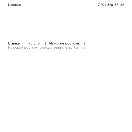
Ижевск
+7 921-324-38-62
Костюмы тройка
Главная
Каталог
Мужские костюмы
Мужской костюм тройка синий клетка Ramiro
Костюмы двойка
Костюмы двубортные
Костюмы на свадьбу
Костюмы для высоких
Костюмы на выпускной