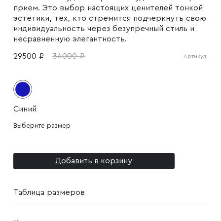
прием. Это выбор настоящих ценителей тонкой
эстетики, тех, кто стремится подчеркнуть свою
Плащи
индивидуальность через безупречный стиль и
несравненную элегантность.
29500 ₽
34000 ₽
Артикул:
Пуховики
Пиджаки
Синий
Выберите размер
Джемперы
Добавить в корзину
Водолазки
Таблица размеров
Футболки