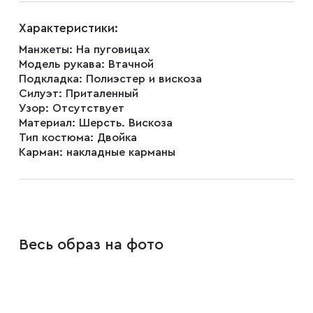
Запонки
Характеристики:
Манжеты:
На пуговицах
Зажимы для галстуков
Модель рукава:
Втачной
Подкладка:
Полиэстер и вискоза
Силуэт:
Приталенный
Платки-паше
Узор:
Отсутствует
Материал:
Шерсть. Вискоза
Тип костюма:
Двойка
Карман:
накладные карманы
Ремни
Галстуки
Весь образ на фото
Бабочки
Подтяжки