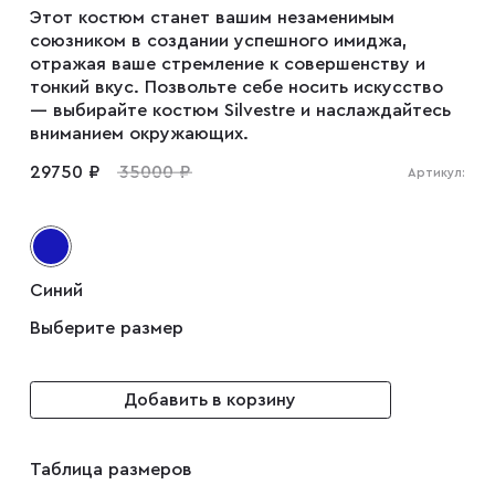
Этот костюм станет вашим незаменимым
союзником в создании успешного имиджа,
Плащи
отражая ваше стремление к совершенству и
тонкий вкус. Позвольте себе носить искусство
— выбирайте костюм Silvestre и наслаждайтесь
вниманием окружающих.
Пуховики
29750 ₽
35000 ₽
Артикул:
Пиджаки
Джемперы
Синий
Выберите размер
Водолазки
Добавить в корзину
Футболки
Таблица размеров