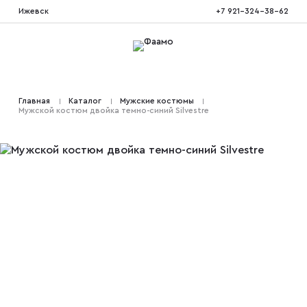
Ижевск
+7 921-324-38-62
Костюмы тройка
Главная
Каталог
Мужские костюмы
Мужской костюм двойка темно-синий Silvestre
Костюмы двойка
Костюмы двубортные
Костюмы на свадьбу
Костюмы для высоких
Костюмы на выпускной