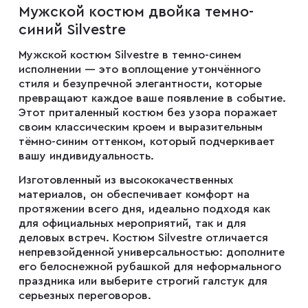
Мужской костюм двойка темно-
Мужские туфли
синий Silvestre
Мужской костюм Silvestre в темно-синем
Дублёнки
исполнении — это воплощение утончённого
стиля и безупречной элегантности, которые
превращают каждое ваше появление в событие.
Жилеты
Этот приталенный костюм без узора поражает
своим классическим кроем и выразительным
тёмно-синим оттенком, который подчеркивает
вашу индивидуальность.
Куртки
Изготовленный из высококачественных
материалов, он обеспечивает комфорт на
Рубашки
протяжении всего дня, идеально подходя как
для официальных мероприятий, так и для
деловых встреч. Костюм Silvestre отличается
Брюки
непревзойденной универсальностью: дополните
его белоснежной рубашкой для неформального
праздника или выберите строгий галстук для
серьезных переговоров.
Парки