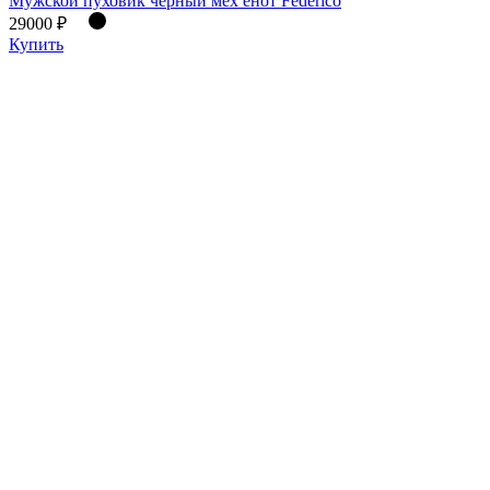
Мужской пуховик черный мех енот Federico
29000 ₽
Купить