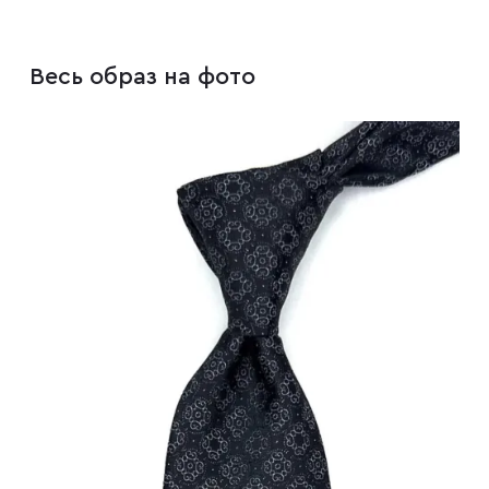
Плащи
Весь образ на фото
Пуховики
Пиджаки
Джемперы
Водолазки
Футболки