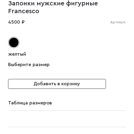
Запонки мужские фигурные
Мужские туфли
Francesco
4500 ₽
Артикул:
Дублёнки
Жилеты
желтый
Выберите размер
Куртки
Добавить в корзину
Рубашки
Таблица размеров
Брюки
Парки