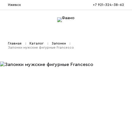
Ижевск
+7 921-324-38-62
Костюмы тройка
Главная
Каталог
Запонки
Запонки мужские фигурные Francesco
Костюмы двойка
Костюмы двубортные
Костюмы на свадьбу
Костюмы для высоких
Костюмы на выпускной