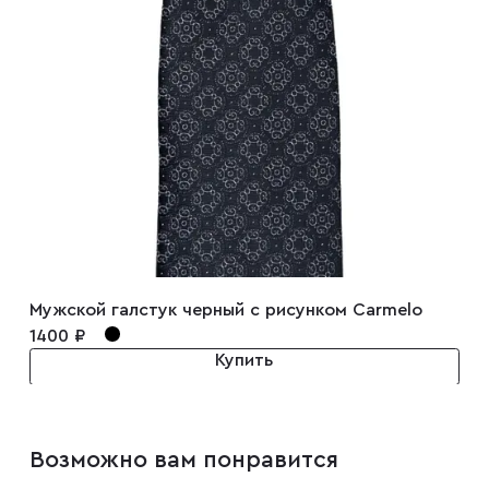
Запонки
Зажимы для галстуков
Платки-паше
Ремни
Мужской галстук черный с рисунком Carmelo
Галстуки
1400 ₽
Купить
Бабочки
Возможно вам понравится
Подтяжки