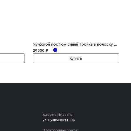
Мужской костюм синий тройка в полоску Damiano
З
29500 ₽
1
Купить
Адрес в Ижевске:
ул. Пушкинская, 165
Электронная почта: