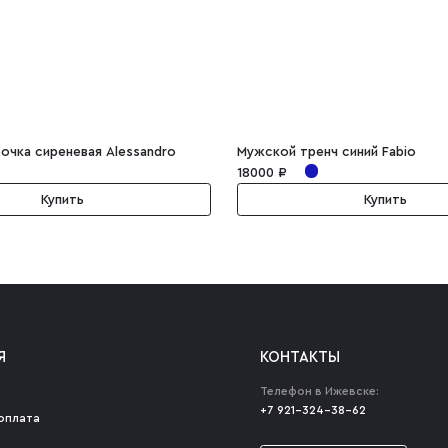
очка сиреневая Alessandro
Мужской тренч синий Fabio
18000 ₽
Купить
Купить
Я
КОНТАКТЫ
Телефон в Ижевске:
+7 921-324-38-62
оплата