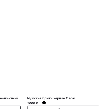
Мужской костюм двубортный темно-синий Elio
Мужские брюки черные Oscar
М
5000 ₽
4