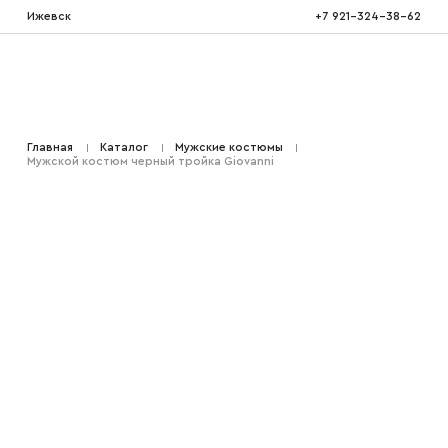
Ижевск
+7 921-324-38-62
Костюмы тройка
Главная
Каталог
Мужские костюмы
Мужской костюм черный тройка Giovanni
Костюмы двойка
Костюмы двубортные
Костюмы на свадьбу
Костюмы для высоких
Костюмы на выпускной