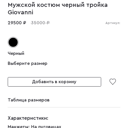
Мужской костюм черный тройка
Мужские туфли
Giovanni
29500 ₽
35000 ₽
Артикул:
Дублёнки
Жилеты
Черный
Выберите размер
Куртки
Добавить в корзину
Рубашки
Таблица размеров
Брюки
Характеристики:
Парки
Манжеты:
На пуговицах