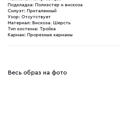
Подкладка:
Полиэстер и вискоза
Силуэт:
Приталенный
Плащи
Узор:
Отсутствует
Материал:
Вискоза. Шерсть
Тип костюма:
Тройка
Карман:
Прорезные карманы
Пуховики
Пиджаки
Весь образ на фото
Джемперы
Водолазки
Футболки