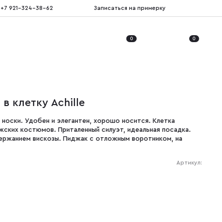
+7 921-324-38-62
Записаться на примерку
0
0
 клетку Achille
носки. Удобен и элегантен, хорошо носится. Клетка
ужских костюмов. Приталенный силуэт, идеальная посадка.
ержанием вискозы. Пиджак с отложным воротником, на
Артикул: