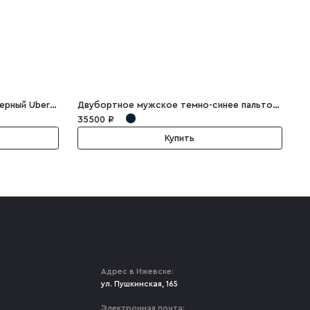
Двубортный мужской костюм черный Uberto
Двубортное мужское темно-синее пальто из шерсти и кашемира Adan
35500 ₽
2
Купить
Адрес в Ижевске:
ул. Пушкинская, 165
Электронная почта: