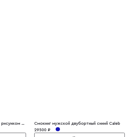
Мужской галстук фиолетовый с рисунком Cirillo
Смокинг мужской двубортный синий Caleb
М
29500 ₽
3