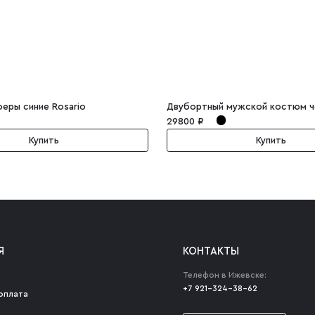
еры синие Rosario
29800 ₽
Купить
Купить
Я
КОНТАКТЫ
Телефон в Ижевске:
+7 921-324-38-62
оплата