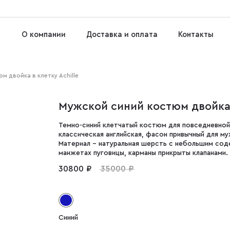
О компании
Доставка и оплата
Контакты
м двойка в клетку Achille
Мужской синий костюм двойка в
Темно-синий клетчатый костюм для повседневной 
классическая английская, фасон привычный для м
Материал – натуральная шерсть с небольшим сод
манжетах пуговицы, карманы прикрыты клапанами.
30800 ₽
35000 ₽
Синий