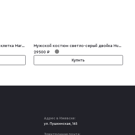
Мужской костюм тройка серый клетка Marino
Мужской костюм светло-серый двойка Hubert
С
29500 ₽
2
Купить
Адрес в Ижевске:
ул. Пушкинская, 165
Электронная почта: