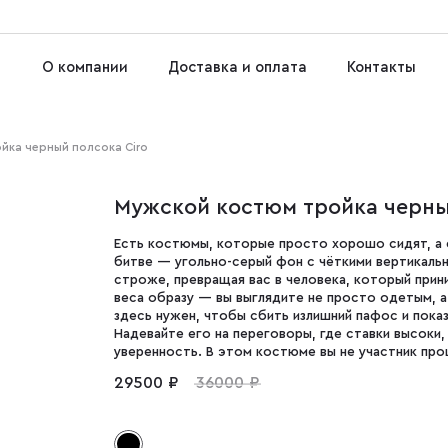
О компании
Доставка и оплата
Контакты
йка черный полсока Ciro
Мужской костюм тройка черны
Есть костюмы, которые просто хорошо сидят, а 
битве — угольно-серый фон с чёткими вертикальны
строже, превращая вас в человека, который при
веса образу — вы выглядите не просто одетым, а
здесь нужен, чтобы сбить излишний пафос и пока
Надевайте его на переговоры, где ставки высоки,
уверенность. В этом костюме вы не участник про
29500 ₽
36000 ₽