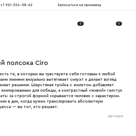
+7 921-324-38-62
Записаться на примерку
0
0
й полсока Ciro
есть те, в которых вы чувствуете себя готовым к любой
ми линиями визуально вытягивает силуэт и делает взгляд
нимает решения. Шерстяная тройка с жилетом добавляет
 экипированным для победы, а контрастный «живой» галстук
зать: за строгой формой скрывается человек с характером.
 или в дни, когда нужно транслировать абсолютную
цесса — вы тот, кто решает.
Артикул: