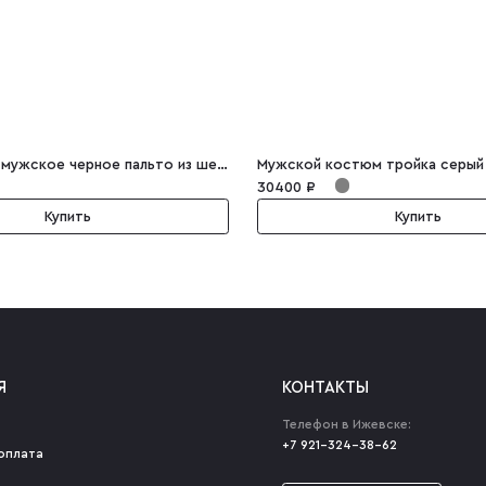
Двубортное мужское черное пальто из шерсти и кашемира Augustine
30400 ₽
Купить
Купить
Я
КОНТАКТЫ
Телефон в Ижевске:
+7 921-324-38-62
оплата