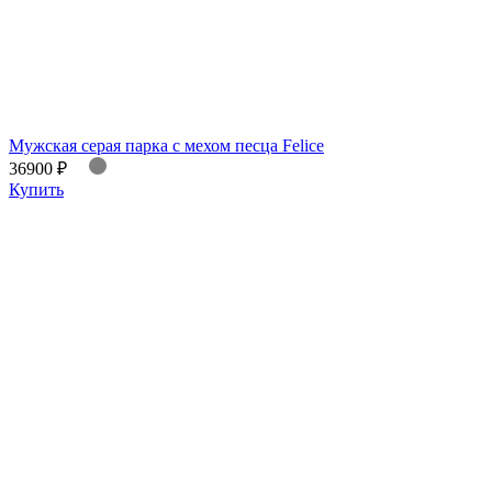
Мужская серая парка с мехом песца Felice
36900 ₽
Купить