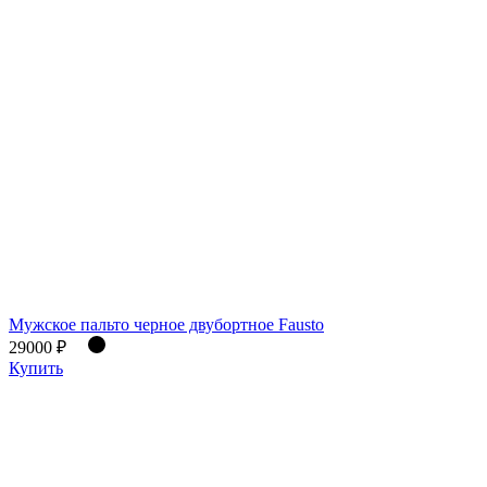
Мужское пальто черное двубортное Fausto
29000 ₽
Купить