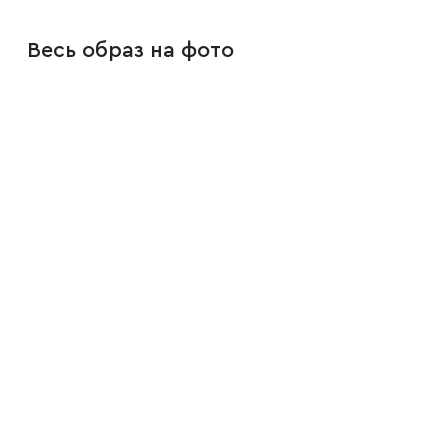
Весь образ на фото
Плащи
Пуховики
Пиджаки
Джемперы
Водолазки
Футболки