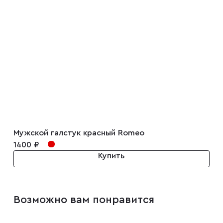
Запонки
Зажимы для галстуков
Платки-паше
Ремни
Мужской галстук красный Romeo
Галстуки
1400 ₽
Купить
Бабочки
Возможно вам понравится
Подтяжки