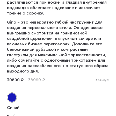
растягиваются при носке, а гладкая внутренняя
Запонки
подкладка облегчает надевание и исключает
трение о сорочку.
Зажимы для галстуков
Gino – это невероятно гибкий инструмент для
создания персонального стиля. Он одинаково
выигрышно смотрится на грандиозной
свадебной церемонии, выпускном вечере или
Платки-паше
ключевых бизнес-переговорах. Дополните его
белоснежной рубашкой и контрастным
галстуком для максимальной торжественности,
Ремни
либо сочетайте с однотонным трикотажем для
создания расслабленного, но статусного образа
выходного дня.
Галстуки
30800 ₽
38000 ₽
Артикул:
Бабочки
Синий
Подтяжки