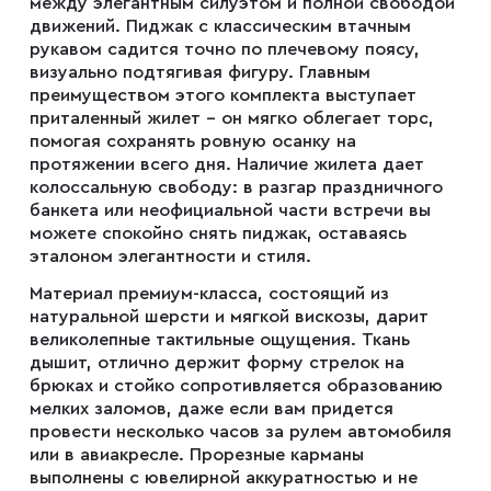
между элегантным силуэтом и полной свободой
движений. Пиджак с классическим втачным
рукавом садится точно по плечевому поясу,
Плащи
визуально подтягивая фигуру. Главным
преимуществом этого комплекта выступает
приталенный жилет – он мягко облегает торс,
Пуховики
помогая сохранять ровную осанку на
протяжении всего дня. Наличие жилета дает
колоссальную свободу: в разгар праздничного
банкета или неофициальной части встречи вы
Пиджаки
можете спокойно снять пиджак, оставаясь
эталоном элегантности и стиля.
Джемперы
Материал премиум-класса, состоящий из
натуральной шерсти и мягкой вискозы, дарит
великолепные тактильные ощущения. Ткань
Водолазки
дышит, отлично держит форму стрелок на
брюках и стойко сопротивляется образованию
мелких заломов, даже если вам придется
провести несколько часов за рулем автомобиля
Футболки
или в авиакресле. Прорезные карманы
выполнены с ювелирной аккуратностью и не