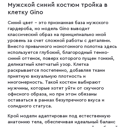
Мужской синий костюм тройка в
Мужские туфли
клетку Gino
Синий цвет – это признанная база мужского
Дублёнки
гардероба, но модель Gino выводит
классический образ на принципиально иной
уровень за счет сложной работы с деталями.
Жилеты
Вместо привычного монотонного полотна здесь
используется глубокий, благородный темно-
синий оттенок, поверх которого пущен тонкий,
деликатный клетчатый узор. Клетка
Куртки
раскрывается постепенно, добавляя ткани
приятную визуальную плотность и
многомерность. Такой костюм выбирают
Рубашки
мужчины, которые хотят уйти от скучного
офисного образа, но при этом обязаны
оставаться в рамках безупречного вкуса и
Брюки
солидного статуса.
Крой модели адаптирован под естественную
анатомию тела, обеспечивая идеальный баланс
Парки