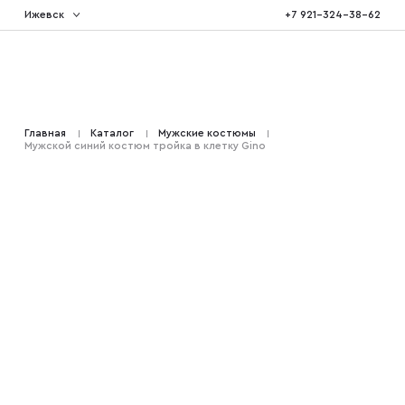
Ижевск
+7 921-324-38-62
Костюмы тройка
Главная
Каталог
Мужские костюмы
Мужской синий костюм тройка в клетку Gino
Костюмы двойка
Костюмы двубортные
Костюмы на свадьбу
Костюмы для высоких
Костюмы на выпускной