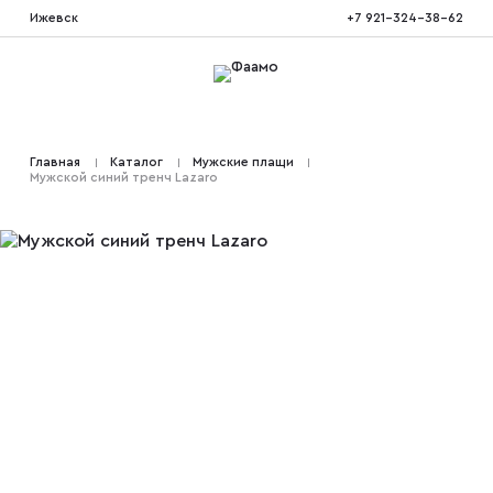
Ижевск
+7 921-324-38-62
Костюмы тройка
Главная
Каталог
Мужские плащи
Мужской синий тренч Lazaro
Костюмы двойка
Костюмы двубортные
Костюмы на свадьбу
Костюмы для высоких
Костюмы на выпускной