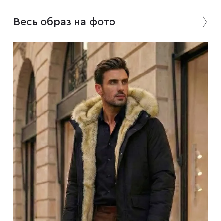
Весь образ на фото
Плащи
Пуховики
Пиджаки
Джемперы
Водолазки
Футболки