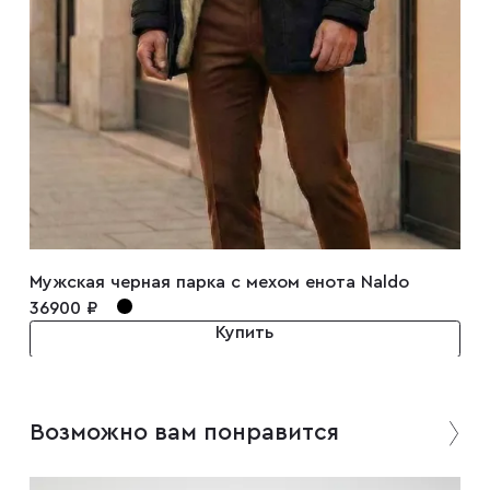
Запонки
Зажимы для галстуков
Платки-паше
Ремни
Мужская черная парка с мехом енота Naldo
36900 ₽
Галстуки
Купить
Бабочки
Возможно вам понравится
Подтяжки