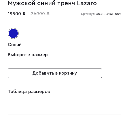
Мужской синий тренч Lazaro
Мужские туфли
18500 ₽
24000 ₽
Артикул:
504PR5251-002
Дублёнки
Синий
Жилеты
Выберите размер
Куртки
Добавить в корзину
Рубашки
Таблица размеров
Брюки
Парки