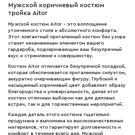
Мужской коричневый костюм
Мужские туфли
тройка Aitor
Мужской костюм Aitor – это воплощение
Дублёнки
утонченного стиля и абсолютного комфорта.
Этот элегантный приталенный костюм без узора
станет незаменимым элементом вашего
Жилеты
гардероба, подчеркивающим ваш безупречный
вкус и стремление к совершенству.
Костюм Aitor отличается безупречной посадкой,
Куртки
которая обеспечивается приталенным силуэтом,
аккуратно очерчивающим фигуру. Глубокий и
насыщенный коричневый цвет добавляет образу
Рубашки
благородства и универсальности, делая этот
костюм отличным выбором как для деловых
встреч, так и для торжественных мероприятий.
Брюки
Каждая деталь этого костюма тщательно
продумана и выполнена из высококачественных
материалов, что гарантирует долговечность и
Парки
комфорт в течение всего дня. Мужской