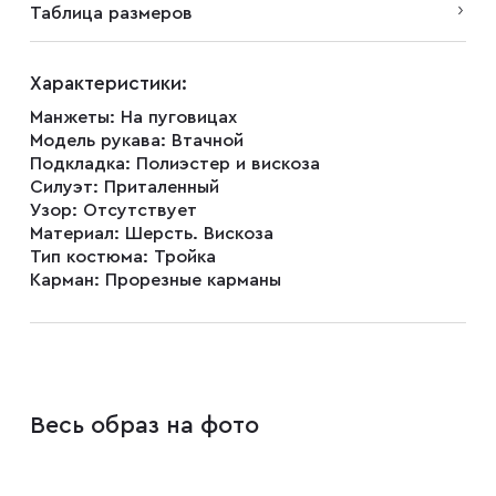
Таблица размеров
Запонки
Характеристики:
Зажимы для галстуков
Манжеты:
На пуговицах
Модель рукава:
Втачной
Подкладка:
Полиэстер и вискоза
Платки-паше
Силуэт:
Приталенный
Узор:
Отсутствует
Материал:
Шерсть. Вискоза
Ремни
Тип костюма:
Тройка
Карман:
Прорезные карманы
Галстуки
Бабочки
Весь образ на фото
Подтяжки