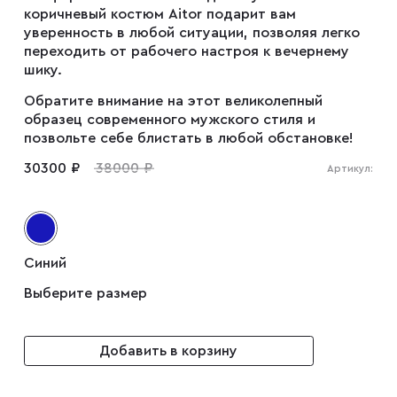
коричневый костюм Aitor подарит вам
уверенность в любой ситуации, позволяя легко
Плащи
переходить от рабочего настроя к вечернему
шику.
Обратите внимание на этот великолепный
Пуховики
образец современного мужского стиля и
позвольте себе блистать в любой обстановке!
30300 ₽
38000 ₽
Пиджаки
Артикул:
Джемперы
Синий
Водолазки
Выберите размер
Добавить в корзину
Футболки