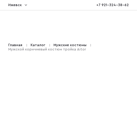
Ижевск
+7 921-324-38-62
Костюмы тройка
Главная
Каталог
Мужские костюмы
Мужской коричневый костюм тройка Aitor
Костюмы двойка
Костюмы двубортные
Костюмы на свадьбу
Костюмы для высоких
Костюмы на выпускной