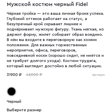
Мужской костюм черный Fidel
Мужские туфли
Чёрная тройка — это ваша личная броня успеха.
Глубокий оттенок работает на статус, а
Дублёнки
безупречный крой скрывает лишнее и
подчёркивает мужскую фигуру. Ткань мягкая, но
держит форму, жилет собирает образ воедино.
В нём вы входите в переговорную как хозяин
Жилеты
положения. Для важных торжественных
мероприятия, офиса, переговоров,
повседневной носки (хорошо сидит, не мнётся и
Куртки
не требует долгого ухода). Костюм-трудяга,
который выглядит достойно в любой ситуации.
Рубашки
31900 ₽
46000 ₽
Артикул:
Брюки
Черный
Парки
Выберите размер