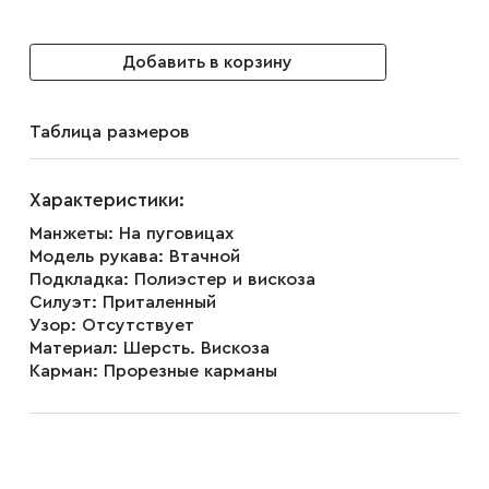
Плащи
Добавить в корзину
Таблица размеров
Пуховики
Характеристики:
Пиджаки
Манжеты:
На пуговицах
Модель рукава:
Втачной
Подкладка:
Полиэстер и вискоза
Джемперы
Силуэт:
Приталенный
Узор:
Отсутствует
Материал:
Шерсть. Вискоза
Водолазки
Карман:
Прорезные карманы
Футболки