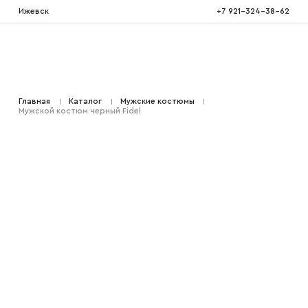
Ижевск
+7 921-324-38-62
Костюмы тройка
Главная
Каталог
Мужские костюмы
Мужской костюм черный Fidel
Костюмы двойка
Костюмы двубортные
Костюмы на свадьбу
Костюмы для высоких
Костюмы на выпускной