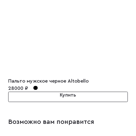
Запонки
Зажимы для галстуков
Платки-паше
Ремни
Пальто мужское черное Altobello
Галстуки
28000 ₽
Купить
Бабочки
Возможно вам понравится
Подтяжки