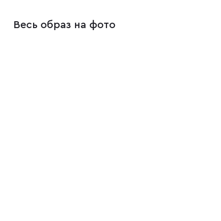
Весь образ на фото
Плащи
Пуховики
Пиджаки
Джемперы
Водолазки
Футболки