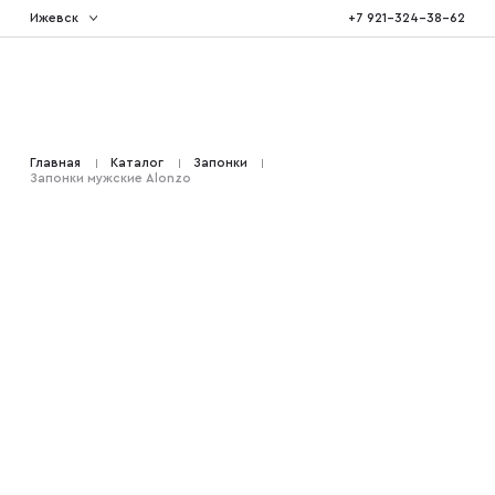
Ижевск
+7 921-324-38-62
Костюмы тройка
Главная
Каталог
Запонки
Запонки мужские Alonzo
Костюмы двойка
Костюмы двубортные
Костюмы на свадьбу
Костюмы для высоких
Костюмы на выпускной