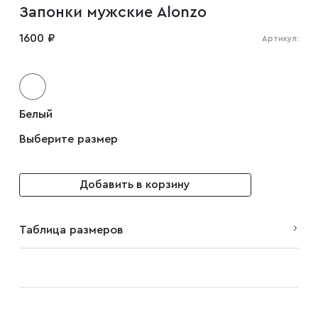
Запонки мужские Alonzo
Мужские туфли
1600 ₽
Артикул:
Дублёнки
Белый
Жилеты
Выберите размер
Куртки
Добавить в корзину
Рубашки
Таблица размеров
Брюки
Парки