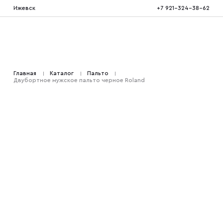
Ижевск
+7 921-324-38-62
Костюмы тройка
Главная
Каталог
Пальто
Двубортное мужское пальто черное Roland
Костюмы двойка
Костюмы двубортные
Костюмы на свадьбу
Костюмы для высоких
Костюмы на выпускной