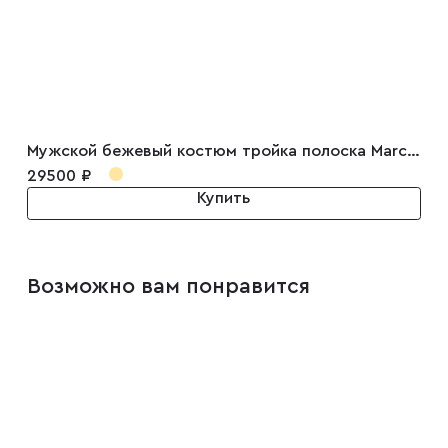
Запонки
Зажимы для галстуков
Мужской бежевый костюм тройка полоска Marceau
Платки-паше
29500 ₽
Купить
Ремни
Возможно вам понравится
Галстуки
Бабочки
Подтяжки