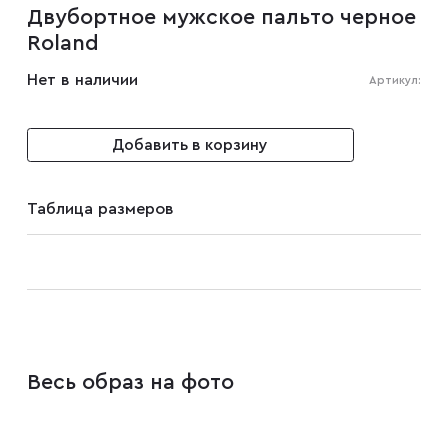
Двубортное мужское пальто черное
Мужские туфли
Roland
Нет в наличии
Артикул:
Дублёнки
Добавить в корзину
Жилеты
Таблица размеров
Куртки
Рубашки
Брюки
Весь образ на фото
Парки