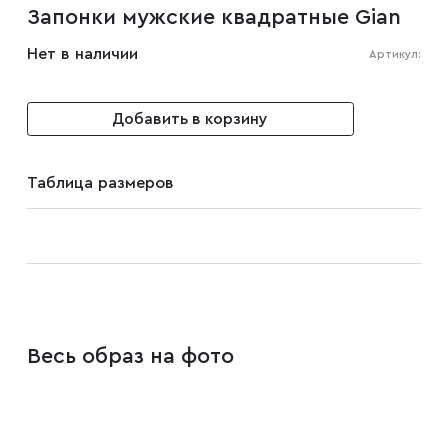
Запонки мужские квадратные Gian
Мужские туфли
Нет в наличии
Артикул:
Дублёнки
Добавить в корзину
Жилеты
Таблица размеров
Куртки
Рубашки
Весь образ на фото
Брюки
Парки