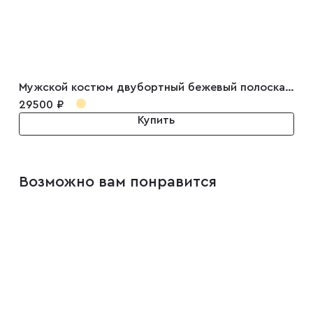
Запонки
Зажимы для галстуков
Мужской костюм двубортный бежевый полоска Charles
29500 ₽
Платки-паше
Купить
Ремни
Возможно вам понравится
Галстуки
Бабочки
Подтяжки