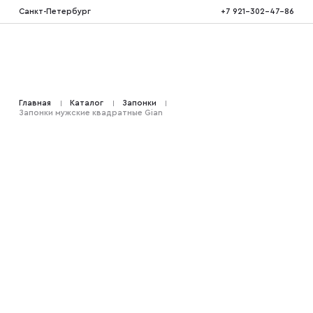
Санкт-Петербург
+7 921-302-47-86
Костюмы тройка
Главная
Каталог
Запонки
Запонки мужские квадратные Gian
Костюмы двойка
Костюмы двубортные
Костюмы на свадьбу
Костюмы для высоких
Костюмы на выпускной