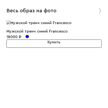
Весь образ на фото
Плащи
Пуховики
Мужской тренч синий Francesco
18000 ₽
Купить
Пиджаки
Джемперы
Водолазки
Футболки