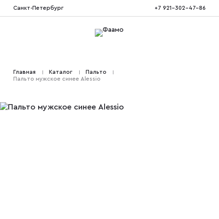
Санкт-Петербург
+7 921-302-47-86
Костюмы тройка
Главная
Каталог
Пальто
Пальто мужское синее Alessio
Костюмы двойка
Костюмы двубортные
Костюмы на свадьбу
Костюмы для высоких
Костюмы на выпускной