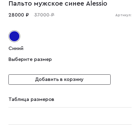
Пальто мужское синее Alessio
Мужские туфли
28000 ₽
37000 ₽
Артикул:
Дублёнки
Синий
Жилеты
Выберите размер
Куртки
Добавить в корзину
Рубашки
Таблица размеров
Брюки
Парки