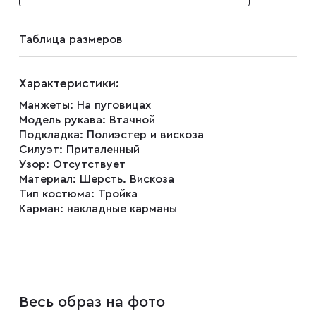
Запонки
Таблица размеров
Зажимы для галстуков
Характеристики:
Манжеты:
На пуговицах
Платки-паше
Модель рукава:
Втачной
Подкладка:
Полиэстер и вискоза
Силуэт:
Приталенный
Ремни
Узор:
Отсутствует
Материал:
Шерсть. Вискоза
Тип костюма:
Тройка
Галстуки
Карман:
накладные карманы
Бабочки
Весь образ на фото
Подтяжки