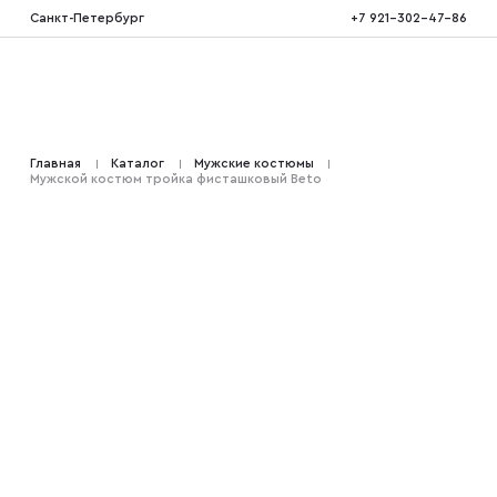
Санкт-Петербург
+7 921-302-47-86
Костюмы тройка
Главная
Каталог
Мужские костюмы
Мужской костюм тройка фисташковый Beto
Костюмы двойка
Костюмы двубортные
Костюмы на свадьбу
Костюмы для высоких
Костюмы на выпускной