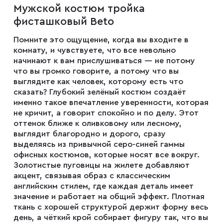
Мужской костюм тройка
Мужские туфли
фисташковый Beto
Помните это ощущение, когда вы входите в
Дублёнки
комнату, и чувствуете, что все невольно
начинают к вам прислушиваться — не потому
что вы громко говорите, а потому что вы
Жилеты
выглядите как человек, которому есть что
сказать? Глубокий зелёный костюм создаёт
именно такое впечатление уверенности, которая
не кричит, а говорит спокойно и по делу. Этот
Куртки
оттенок ближе к оливковому или лесному,
выглядит благородно и дорого, сразу
выделяясь из привычной серо-синей гаммы
Рубашки
офисных костюмов, которые носят все вокруг.
Золотистые пуговицы на жилете добавляют
акцент, связывая образ с классическим
Брюки
английским стилем, где каждая деталь имеет
значение и работает на общий эффект. Плотная
ткань с хорошей структурой держит форму весь
Парки
день, а чёткий крой собирает фигуру так, что вы