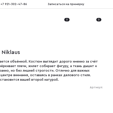
+7 921-302-47-86
Записаться на примерку
0
0
Niklaus
щается объёмной. Костюм выглядит дорого именно за счёт
чёркивает плечи, жилет собирает фигуру, а ткань дышит и
ранно, но без лишней строгости. Отлично для важных
 центре внимания, оставаясь в рамках делового стиля.
 становится вашей второй натурой.
Артикул: