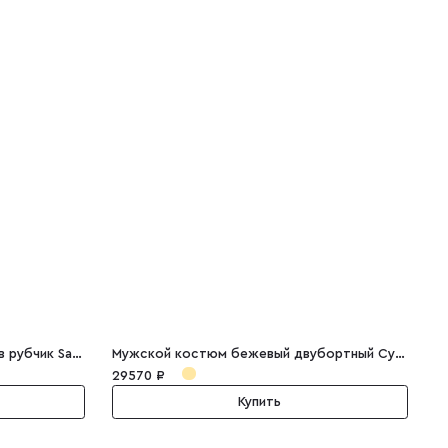
Мужской костюм синий двойка в рубчик Salvador
Мужской костюм бежевый двубортный Cyrilo
М
29570 ₽
3
Купить