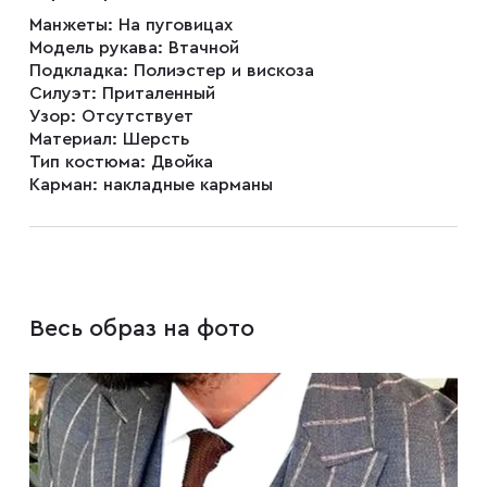
Запонки
Манжеты:
На пуговицах
Модель рукава:
Втачной
Подкладка:
Полиэстер и вискоза
Зажимы для галстуков
Силуэт:
Приталенный
Узор:
Отсутствует
Материал:
Шерсть
Тип костюма:
Двойка
Платки-паше
Карман:
накладные карманы
Ремни
Галстуки
Весь образ на фото
Бабочки
Подтяжки