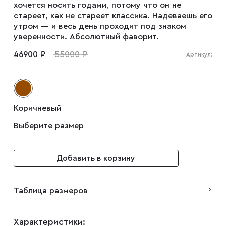
хочется носить годами, потому что он не
стареет, как не стареет классика. Надеваешь его
утром — и весь день проходит под знаком
Плащи
уверенности. Абсолютный фаворит.
46900 ₽
55000 ₽
Артикул:
Пуховики
Пиджаки
Коричневый
Выберите размер
Джемперы
Добавить в корзину
Водолазки
Таблица размеров
Футболки
Характеристики: