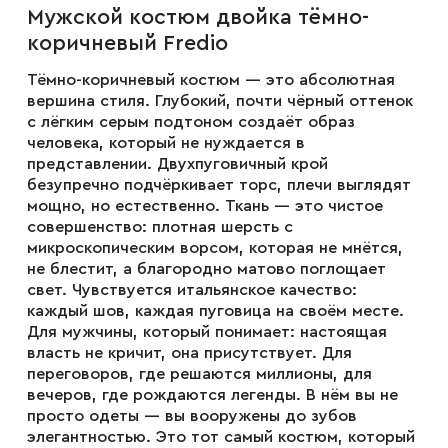
Мужской костюм двойка тёмно-
Мужские туфли
коричневый Fredio
Тёмно-коричневый костюм — это абсолютная
Дублёнки
вершина стиля. Глубокий, почти чёрный оттенок
с лёгким серым подтоном создаёт образ
человека, который не нуждается в
Жилеты
представлении. Двухпуговичный крой
безупречно подчёркивает торс, плечи выглядят
мощно, но естественно. Ткань — это чистое
совершенство: плотная шерсть с
Куртки
микроскопическим ворсом, которая не мнётся,
не блестит, а благородно матово поглощает
свет. Чувствуется итальянское качество:
Рубашки
каждый шов, каждая пуговица на своём месте.
Для мужчины, который понимает: настоящая
власть не кричит, она присутствует. Для
Брюки
переговоров, где решаются миллионы, для
вечеров, где рождаются легенды. В нём вы не
просто одеты — вы вооружены до зубов
Парки
элегантностью. Это тот самый костюм, который