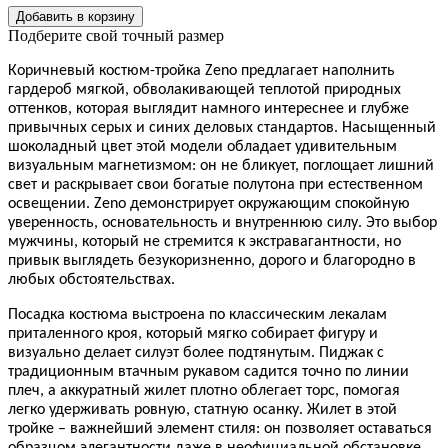
Добавить в корзину
Подберите свой точный размер
Коричневый костюм-тройка Zeno предлагает наполнить
гардероб мягкой, обволакивающей теплотой природных
оттенков, которая выглядит намного интереснее и глубже
привычных серых и синих деловых стандартов. Насыщенный
шоколадный цвет этой модели обладает удивительным
визуальным магнетизмом: он не бликует, поглощает лишний
свет и раскрывает свои богатые полутона при естественном
освещении. Zeno демонстрирует окружающим спокойную
уверенность, основательность и внутреннюю силу. Это выбор
мужчины, который не стремится к экстравагантности, но
привык выглядеть безукоризненно, дорого и благородно в
любых обстоятельствах.
Посадка костюма выстроена по классическим лекалам
приталенного кроя, который мягко собирает фигуру и
визуально делает силуэт более подтянутым. Пиджак с
традиционным втачным рукавом садится точно по линии
плеч, а аккуратный жилет плотно облегает торс, помогая
легко удерживать ровную, статную осанку. Жилет в этой
тройке – важнейший элемент стиля: он позволяет оставаться