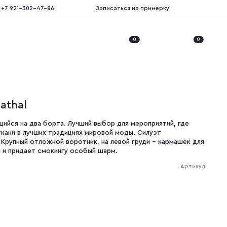
+7 921-302-47-86
Записаться на примерку
0
0
athal
щийся на два борта. Лучший выбор для мероприятий, где
кани в лучших традициях мировой моды. Силуэт
 Крупный отложной воротник, на левой груди – кармашек для
 и придает смокингу особый шарм.
Артикул: