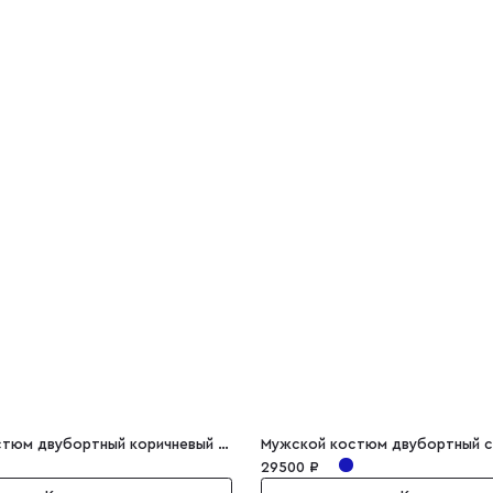
Мужской костюм двубортный коричневый полоска Marcello
Мужской костюм двубортный с
29500 ₽