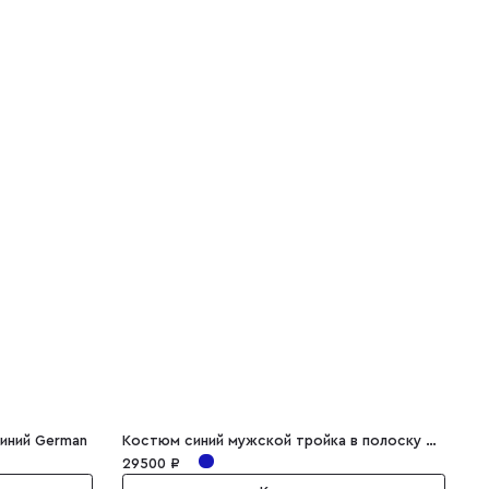
иний German
Костюм синий мужской тройка в полоску Matteus
М
29500 ₽
3