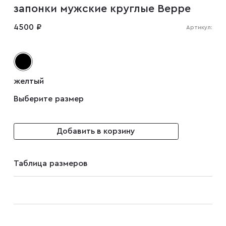
запонки мужские круглые Beppe
Мужские туфли
4500 ₽
Артикул:
Дублёнки
желтый
Жилеты
Выберите размер
Куртки
Добавить в корзину
Рубашки
Таблица размеров
Брюки
Парки