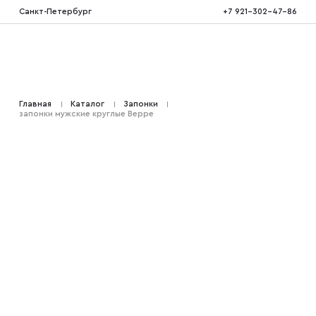
Санкт-Петербург
+7 921-302-47-86
Костюмы тройка
Главная
Каталог
Запонки
запонки мужские круглые Beppe
Костюмы двойка
Костюмы двубортные
Костюмы на свадьбу
Костюмы для высоких
Костюмы на выпускной