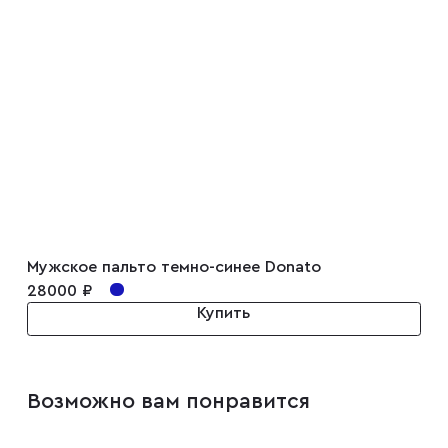
Запонки
Зажимы для галстуков
Платки-паше
Ремни
Мужское пальто темно-синее Donato
Галстуки
28000 ₽
Купить
Бабочки
Возможно вам понравится
Подтяжки