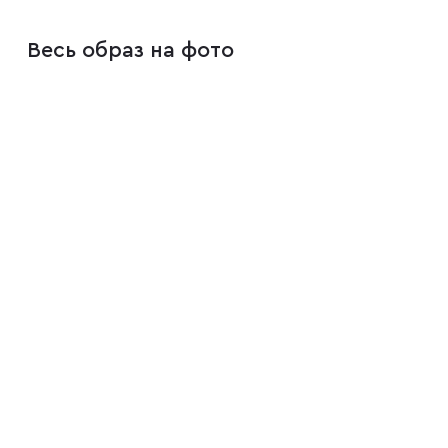
Весь образ на фото
Плащи
Пуховики
Пиджаки
Джемперы
Водолазки
Футболки