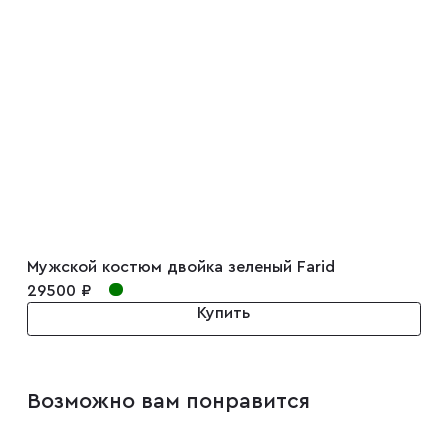
Запонки
Зажимы для галстуков
Платки-паше
Ремни
Мужской костюм двойка зеленый Farid
Галстуки
29500 ₽
Купить
Бабочки
Возможно вам понравится
Подтяжки