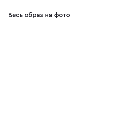
Весь образ на фото
Плащи
Пуховики
Пиджаки
Джемперы
Водолазки
Футболки