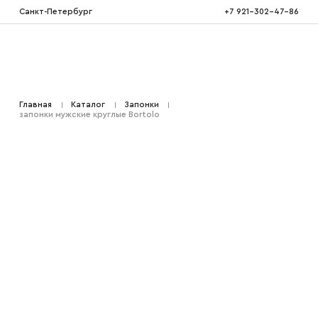
Санкт-Петербург
+7 921-302-47-86
Костюмы тройка
Главная
Каталог
Запонки
запонки мужские круглые Bortolo
Костюмы двойка
Костюмы двубортные
Костюмы на свадьбу
Костюмы для высоких
Костюмы на выпускной