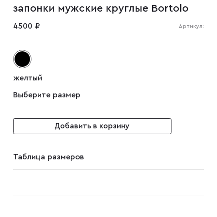
запонки мужские круглые Bortolo
Мужские туфли
4500 ₽
Артикул:
Дублёнки
желтый
Жилеты
Выберите размер
Куртки
Добавить в корзину
Рубашки
Таблица размеров
Брюки
Парки