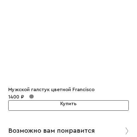
Запонки
Зажимы для галстуков
Платки-паше
Ремни
Галстуки
Мужской галстук цветной Francisco
1400 ₽
Купить
Бабочки
Возможно вам понравится
Подтяжки