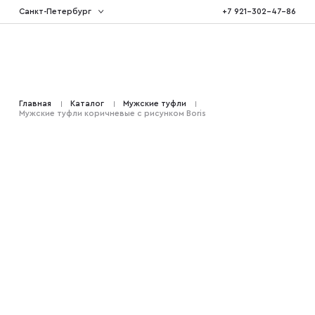
Санкт-Петербург
+7 921-302-47-86
Костюмы тройка
Главная
Каталог
Мужские туфли
Мужские туфли коричневые с рисунком Boris
Костюмы двойка
Костюмы двубортные
Костюмы на свадьбу
Костюмы для высоких
Костюмы на выпускной