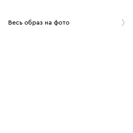
Плащи
Весь образ на фото
Пуховики
Пиджаки
Джемперы
Водолазки
Футболки