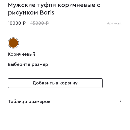
Мужские туфли коричневые с
Мужские туфли
рисунком Boris
10000 ₽
15000 ₽
Артикул:
Дублёнки
Жилеты
Коричневый
Выберите размер
Куртки
Добавить в корзину
Рубашки
Таблица размеров
Брюки
Парки