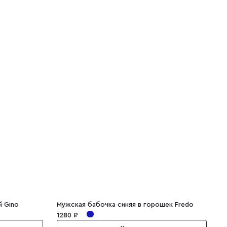
 Gino
Мужская бабочка синяя в горошек Fredo
М
1280 ₽
3