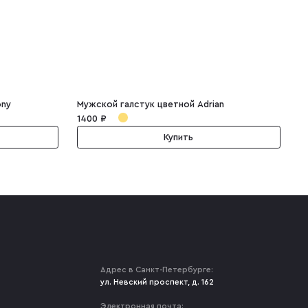
ony
Мужской галстук цветной Adrian
М
1400 ₽
1
Купить
Адрес в Санкт-Петербурге:
ул. Невский проспект, д. 162
Электронная почта: