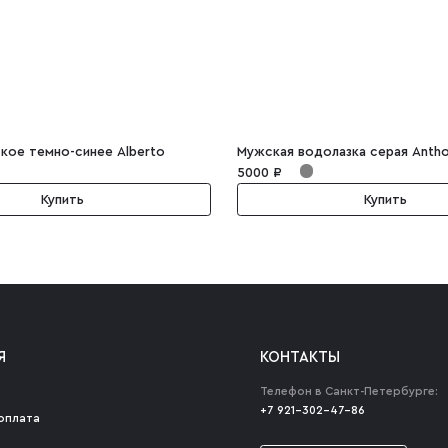
кое темно-синее Alberto
Мужская водолазка серая Anth
5000 ₽
Купить
Купить
Я
КОНТАКТЫ
Телефон в Санкт-Петербурге:
+7 921-302-47-86
оплата