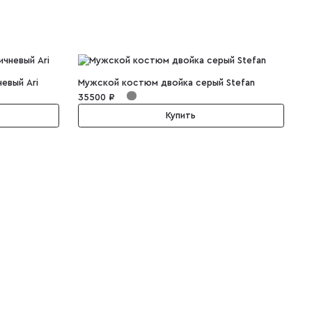
евый Ari
Мужской костюм двойка серый Stefan
35500 ₽
3
Купить