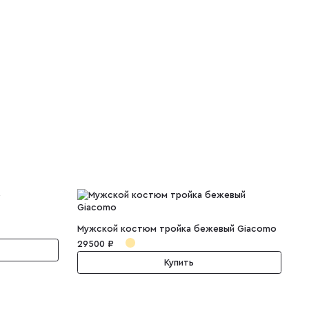
Мужской костюм тройка бежевый Giacomo
М
29500 ₽
2
Купить