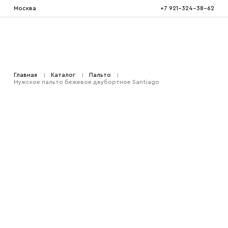
Москва
+7 921-324-38-62
Костюмы тройка
Главная
Каталог
Пальто
Мужское пальто бежевое двубортное Santiago
Костюмы двойка
Костюмы двубортные
Костюмы на свадьбу
Костюмы для высоких
Костюмы на выпускной