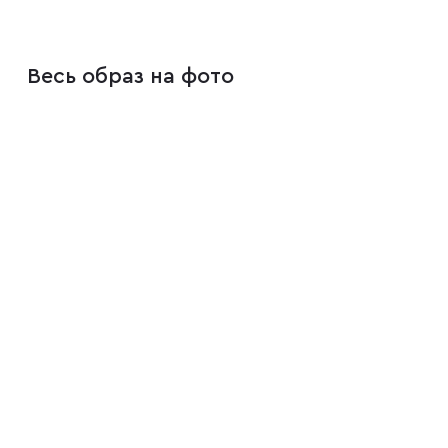
Плащи
Весь образ на фото
Пуховики
Пиджаки
Джемперы
Водолазки
Футболки