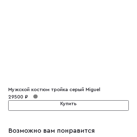
Запонки
Зажимы для галстуков
Платки-паше
Ремни
Галстуки
Мужской костюм тройка серый Miguel
29500 ₽
Купить
Бабочки
Возможно вам понравится
Подтяжки