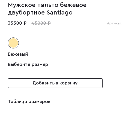
Мужское пальто бежевое
Мужские туфли
двубортное Santiago
35500 ₽
45000 ₽
Артикул:
Дублёнки
Жилеты
Бежевый
Выберите размер
Куртки
Добавить в корзину
Рубашки
Таблица размеров
Брюки
Парки