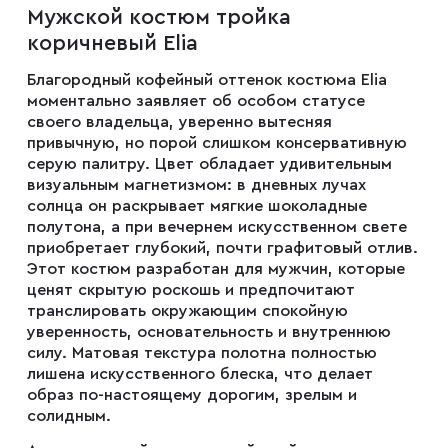
Мужской костюм тройка
Мужские туфли
коричневый Elia
Благородный кофейный оттенок костюма Elia
Дублёнки
моментально заявляет об особом статусе
своего владельца, уверенно вытесняя
привычную, но порой слишком консервативную
Жилеты
серую палитру. Цвет обладает удивительным
визуальным магнетизмом: в дневных лучах
солнца он раскрывает мягкие шоколадные
полутона, а при вечернем искусственном свете
Куртки
приобретает глубокий, почти графитовый отлив.
Этот костюм разработан для мужчин, которые
ценят скрытую роскошь и предпочитают
Рубашки
транслировать окружающим спокойную
уверенность, основательность и внутреннюю
силу. Матовая текстура полотна полностью
Брюки
лишена искусственного блеска, что делает
образ по-настоящему дорогим, зрелым и
солидным.
Парки