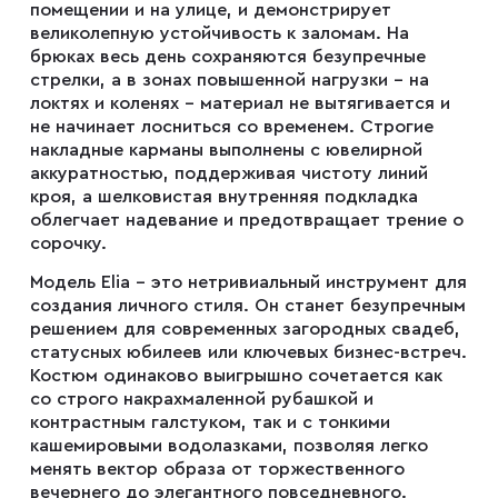
помещении и на улице, и демонстрирует
Запонки
великолепную устойчивость к заломам. На
брюках весь день сохраняются безупречные
стрелки, а в зонах повышенной нагрузки – на
Зажимы для галстуков
локтях и коленях – материал не вытягивается и
не начинает лосниться со временем. Строгие
накладные карманы выполнены с ювелирной
Платки-паше
аккуратностью, поддерживая чистоту линий
кроя, а шелковистая внутренняя подкладка
облегчает надевание и предотвращает трение о
сорочку.
Ремни
Модель Elia – это нетривиальный инструмент для
создания личного стиля. Он станет безупречным
Галстуки
решением для современных загородных свадеб,
статусных юбилеев или ключевых бизнес-встреч.
Костюм одинаково выигрышно сочетается как
со строго накрахмаленной рубашкой и
Бабочки
контрастным галстуком, так и с тонкими
кашемировыми водолазками, позволяя легко
менять вектор образа от торжественного
Подтяжки
вечернего до элегантного повседневного.