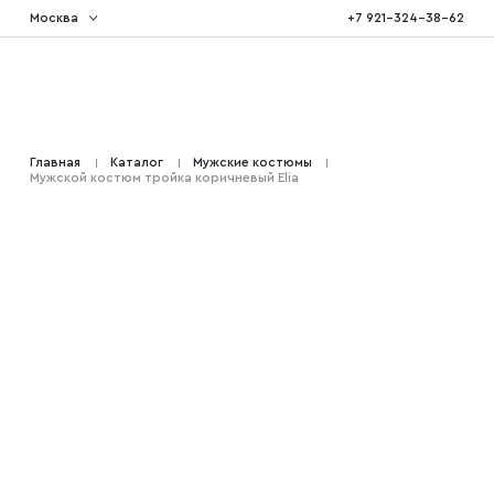
Москва
+7 921-324-38-62
Костюмы тройка
Главная
Каталог
Мужские костюмы
Мужской костюм тройка коричневый Elia
Костюмы двойка
Костюмы двубортные
Костюмы на свадьбу
Костюмы для высоких
Костюмы на выпускной