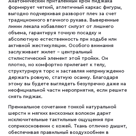
Анатомический приталенный крой пиджака
формирует четкий, атлетичный каркас фигуры,
выгодно подчеркивая разворот плеч за счет
Плащи
традиционного втачного рукава. Выверенные
линии лекала избавляют силуэт от лишнего
объема, гарантируя точную посадку и
Пуховики
абсолютную естественность при ходьбе или
активной жестикуляции. Особого внимания
заслуживает жилет – центральный
стилистический элемент этой тройки. Он
Пиджаки
плотно, но комфортно прилегает к телу,
структурируя торс и заставляя непринужденно
держать ровную, статную осанку. Благодаря
Джемперы
этому вы будете выглядеть безупречно даже на
неофициальной части мероприятия, если решите
снять пиджак.
Водолазки
Премиальное сочетание тонкой натуральной
шерсти и мягких вискозных волокон дарит
исключительные тактильные ощущения при
Футболки
соприкосновении с кожей. Ткань отлично дышит,
обеспечивая правильный воздухообмен в