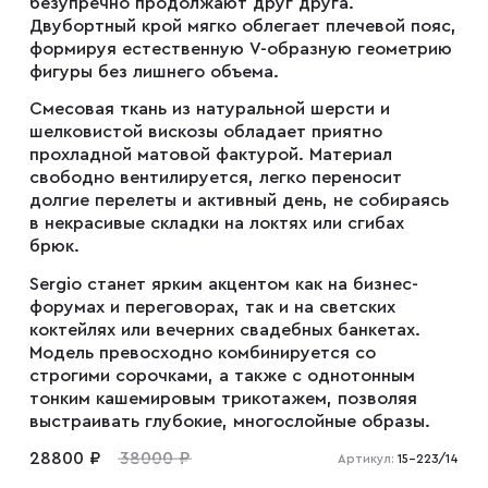
безупречно продолжают друг друга.
Двубортный крой мягко облегает плечевой пояс,
формируя естественную V-образную геометрию
Плащи
фигуры без лишнего объема.
Смесовая ткань из натуральной шерсти и
шелковистой вискозы обладает приятно
Пуховики
прохладной матовой фактурой. Материал
свободно вентилируется, легко переносит
долгие перелеты и активный день, не собираясь
Пиджаки
в некрасивые складки на локтях или сгибах
брюк.
Джемперы
Sergio станет ярким акцентом как на бизнес-
форумах и переговорах, так и на светских
коктейлях или вечерних свадебных банкетах.
Модель превосходно комбинируется со
Водолазки
строгими сорочками, а также с однотонным
тонким кашемировым трикотажем, позволяя
выстраивать глубокие, многослойные образы.
Футболки
28800 ₽
38000 ₽
Артикул:
15-223/14