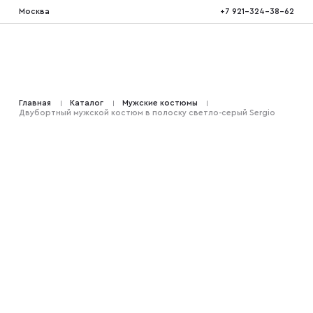
Москва
+7 921-324-38-62
Костюмы тройка
Главная
Каталог
Мужские костюмы
Двубортный мужской костюм в полоску светло-серый Sergio
Костюмы двойка
Костюмы двубортные
Костюмы на свадьбу
Костюмы для высоких
Костюмы на выпускной