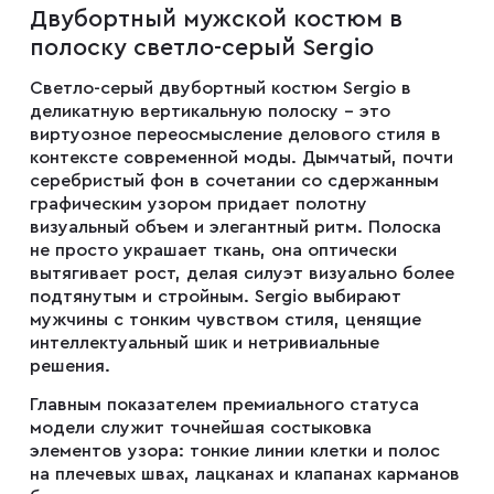
Двубортный мужской костюм в
Мужские туфли
полоску светло-серый Sergio
Светло-серый двубортный костюм Sergio в
Дублёнки
деликатную вертикальную полоску – это
виртуозное переосмысление делового стиля в
контексте современной моды. Дымчатый, почти
Жилеты
серебристый фон в сочетании со сдержанным
графическим узором придает полотну
визуальный объем и элегантный ритм. Полоска
не просто украшает ткань, она оптически
Куртки
вытягивает рост, делая силуэт визуально более
подтянутым и стройным. Sergio выбирают
мужчины с тонким чувством стиля, ценящие
Рубашки
интеллектуальный шик и нетривиальные
решения.
Брюки
Главным показателем премиального статуса
модели служит точнейшая состыковка
элементов узора: тонкие линии клетки и полос
на плечевых швах, лацканах и клапанах карманов
Парки