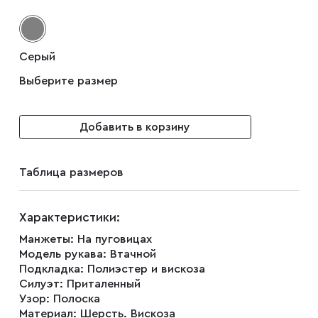
Запонки
Серый
Зажимы для галстуков
Выберите размер
Платки-паше
Добавить в корзину
Ремни
Таблица размеров
Галстуки
Характеристики:
Манжеты:
На пуговицах
Модель рукава:
Втачной
Бабочки
Подкладка:
Полиэстер и вискоза
Силуэт:
Приталенный
Узор:
Полоска
Подтяжки
Материал:
Шерсть. Вискоза