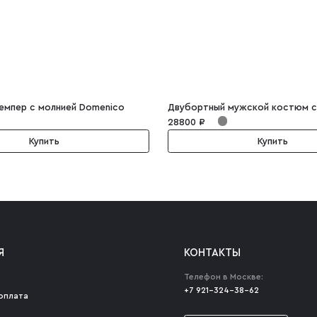
мпер с молнией Domenico
28800 ₽
Купить
Купить
Я
КОНТАКТЫ
Телефон в Москве:
+7 921-324-38-62
оплата