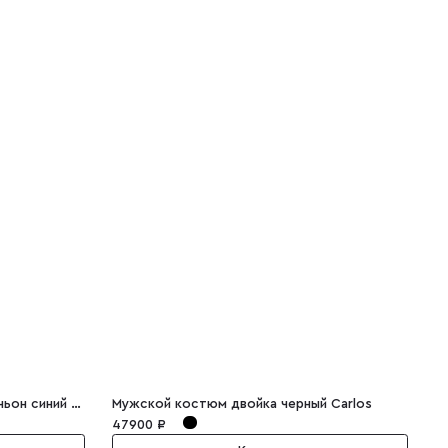
Мужской костюм тройка компаньон синий Gianni
Мужской костюм двойка черный Carlos
М
47900 ₽
4