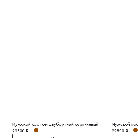
Мужской костюм двубортный коричневый полоска Marcello
Мужской кос
29500 ₽
29800 ₽