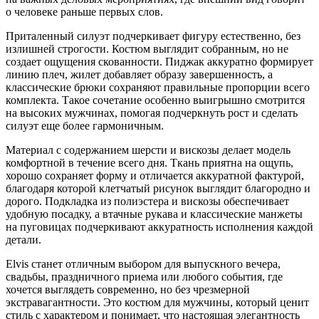
о человеке раньше первых слов.
Приталенный силуэт подчеркивает фигуру естественно, без
излишней строгости. Костюм выглядит собранным, но не
создает ощущения скованности. Пиджак аккуратно формирует
линию плеч, жилет добавляет образу завершенность, а
классические брюки сохраняют правильные пропорции всего
комплекта. Такое сочетание особенно выигрышно смотрится
на высоких мужчинах, помогая подчеркнуть рост и сделать
силуэт еще более гармоничным.
Материал с содержанием шерсти и вискозы делает модель
комфортной в течение всего дня. Ткань приятна на ощупь,
хорошо сохраняет форму и отличается аккуратной фактурой,
благодаря которой клетчатый рисунок выглядит благородно и
дорого. Подкладка из полиэстера и вискозы обеспечивает
удобную посадку, а втачные рукава и классические манжеты
на пуговицах подчеркивают аккуратность исполнения каждой
детали.
Elvis станет отличным выбором для выпускного вечера,
свадьбы, праздничного приема или любого события, где
хочется выглядеть современно, но без чрезмерной
экстравагантности. Это костюм для мужчины, который ценит
стиль с характером и понимает, что настоящая элегантность