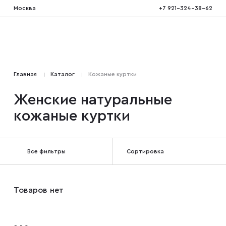
Москва
+7 921-324-38-62
Костюмы тройка
Главная
Каталог
Кожаные куртки
Костюмы двойка
Женские натуральные
кожаные куртки
Костюмы двубортные
Все фильтры
Сортировка
Костюмы на свадьбу
Костюмы для высоких
Товаров нет
Костюмы на выпускной