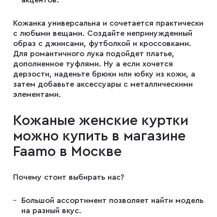
акцентов.
Запонки
Кожанка универсальна и сочетается практически
с любыми вещами. Создайте непринужденный
Зажимы для галстуков
образ с джинсами, футболкой и кроссовками.
Для романтичного лука подойдет платье,
дополненное туфлями. Ну а если хочется
дерзости, наденьте брюки или юбку из кожи, а
Платки-паше
затем добавьте аксессуары с металлическими
элементами.
Ремни
Кожаные женские куртки
можно купить в магазине
Галстуки
Faamo в Москве
Бабочки
Почему стоит выбирать нас?
Большой ассортимент позволяет найти модель
Подтяжки
на разный вкус.