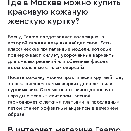
Где в Москве можно купить
Мужские туфли
красивую кожаную
женскую куртку?
Дублёнки
Бренд Faamo представляет коллекцию, в
которой каждая девушка найдет свое. Есть
Жилеты
классические приталенные модели, которые
подчеркивают силуэт, укороченные варианты
для смелых решений или объемные фасоны,
Куртки
вдохновленные стилем оверсайз.
Носить кожанку можно практически круглый год,
за исключением самых жарких дней лета или
Рубашки
суровых зим. Осенью она отлично дополняет
наряды с теплым свитером, весной —
гармонирует с легкими платьями, а прохладным
Брюки
летом станет эффектным акцентом в вечернем
образе.
Парки
В интернет-магазине Faamo