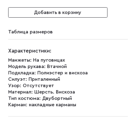
Добавить в корзину
Плащи
Таблица размеров
Пуховики
Характеристики:
Пиджаки
Манжеты:
На пуговицах
Модель рукава:
Втачной
Подкладка:
Полиэстер и вискоза
Джемперы
Силуэт:
Приталенный
Узор:
Отсутствует
Материал:
Шерсть. Вискоза
Тип костюма:
Двубортный
Водолазки
Карман:
накладные карманы
Футболки