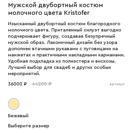
Мужской двубортный костюм
Мужские туфли
молочного цвета Kristofer
Изысканный двубортный костюм благородного
Дублёнки
молочного цвета. Приталенный силуэт выгодно
подчеркивает фигуру, создавая безупречный
мужской образ. Лаконичный дизайн без узора
Жилеты
дополнен втачными рукавами с пуговицами на
манжетах и практичными накладными карманами.
Удобная подкладка из полиэстера и вискозы.
Лучший выбор для свадеб и других особых
Куртки
мероприятий.
36000 ₽
44200 ₽
Артикул:
Рубашки
Брюки
Бежевый
Выберите размер
Парки