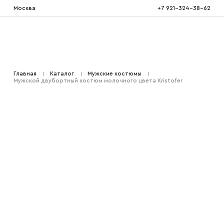
Москва
+7 921-324-38-62
Костюмы тройка
Главная
Каталог
Мужские костюмы
Мужской двубортный костюм молочного цвета Kristofer
Костюмы двойка
Костюмы двубортные
Костюмы на свадьбу
Костюмы для высоких
Костюмы на выпускной