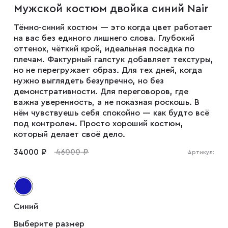
Мужской костюм двойка синий Nair
Мужские туфли
Тёмно-синий костюм — это когда цвет работает
на вас без единого лишнего слова. Глубокий
Дублёнки
оттенок, чёткий крой, идеальная посадка по
плечам. Фактурный галстук добавляет текстуры,
но не перегружает образ. Для тех дней, когда
нужно выглядеть безупречно, но без
Жилеты
демонстративности. Для переговоров, где
важна уверенность, а не показная роскошь. В
нём чувствуешь себя спокойно — как будто всё
Куртки
под контролем. Просто хороший костюм,
который делает своё дело.
Рубашки
34000 ₽
46000 ₽
Артикул:
Брюки
Синий
Парки
Выберите размер