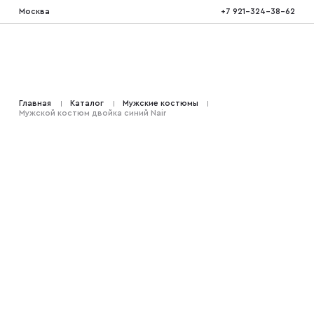
Москва
+7 921-324-38-62
Костюмы тройка
Главная
Каталог
Мужские костюмы
Мужской костюм двойка синий Nair
Костюмы двойка
Костюмы двубортные
Костюмы на свадьбу
Костюмы для высоких
Костюмы на выпускной