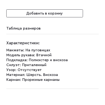
Плащи
Добавить в корзину
Таблица размеров
Пуховики
Характеристики:
Пиджаки
Манжеты:
На пуговицах
Модель рукава:
Втачной
Подкладка:
Полиэстер и вискоза
Джемперы
Силуэт:
Приталенный
Узор:
Отсутствует
Материал:
Шерсть. Вискоза
Водолазки
Карман:
Прорезные карманы
Футболки