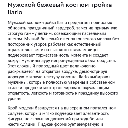
Мужской бежевый костюм тройка
Мужские туфли
Ilario
Мужской костюм-тройка Ilario предлагает полностью
Дублёнки
обновить праздничный гардероб, заменив привычную
строгую гамму легким, освежающим пастельным
цветом. Мягкий бежевый оттенок топленого молока без
посторонних узоров работает как естественный
Жилеты
отражатель света: он выгодно освежает лицо,
подчеркивает торжественность момента и создает
вокруг мужчины ауру непринужденного благородства.
Куртки
Этот сложный природный цвет великолепно
раскрывается на открытом воздухе, демонстрируя
дорогую матовую текстуру полотна. Ilario выбирают
мужчины, которые полностью уверены в собственном
Рубашки
стиле и предпочитают транслировать окружающим
открытость, легкость и готовность к празднику высокого
уровня.
Брюки
Крой модели базируется на выверенном приталенном
силуэте, который мягко подчеркивает элегантность
фигуры, не сковывая движений при ходьбе или
Парки
жестикуляции. Пиджак формирует аккуратную и