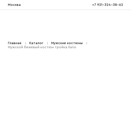
Москва
+7 921-324-38-62
Костюмы тройка
Главная
Каталог
Мужские костюмы
Мужской бежевый костюм тройка Ilario
Костюмы двойка
Костюмы двубортные
Костюмы на свадьбу
Костюмы для высоких
Костюмы на выпускной