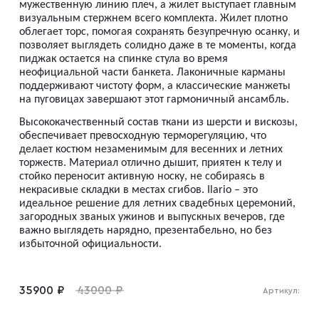
мужественную линию плеч, а жилет выступает главным
визуальным стержнем всего комплекта. Жилет плотно
облегает торс, помогая сохранять безупречную осанку, и
Плащи
позволяет выглядеть солидно даже в те моменты, когда
пиджак остается на спинке стула во время
неофициальной части банкета. Лаконичные карманы
поддерживают чистоту форм, а классические манжеты
Пуховики
на пуговицах завершают этот гармоничный ансамбль.
Высококачественный состав ткани из шерсти и вискозы,
обеспечивает превосходную терморегуляцию, что
Пиджаки
делает костюм незаменимым для весенних и летних
торжеств. Материал отлично дышит, приятен к телу и
стойко переносит активную носку, не собираясь в
Джемперы
некрасивые складки в местах сгибов. Ilario – это
идеальное решение для летних свадебных церемоний,
загородных званых ужинов и выпускных вечеров, где
важно выглядеть нарядно, презентабельно, но без
Водолазки
избыточной официальности.
Футболки
35900 ₽
43000 ₽
Артикул: