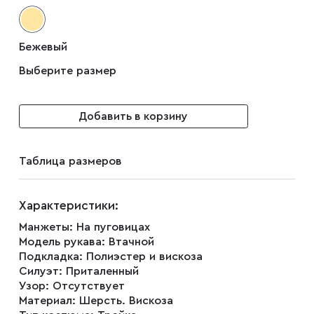
Запонки
Бежевый
Зажимы для галстуков
Выберите размер
Платки-паше
Добавить в корзину
Ремни
Таблица размеров
Галстуки
Характеристики:
Манжеты:
На пуговицах
Модель рукава:
Втачной
Бабочки
Подкладка:
Полиэстер и вискоза
Силуэт:
Приталенный
Узор:
Отсутствует
Подтяжки
Материал:
Шерсть. Вискоза