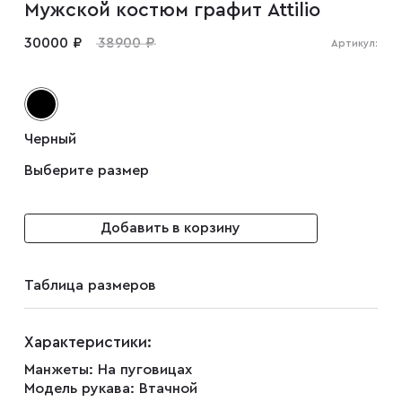
Мужской костюм графит Attilio
Мужские туфли
30000 ₽
38900 ₽
Артикул:
Дублёнки
Черный
Жилеты
Выберите размер
Куртки
Добавить в корзину
Рубашки
Таблица размеров
Брюки
Характеристики:
Манжеты:
На пуговицах
Модель рукава:
Втачной
Парки