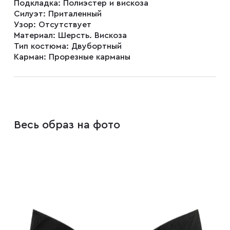
Подкладка:
Полиэстер и вискоза
Силуэт:
Приталенный
Узор:
Отсутствует
Плащи
Материал:
Шерсть. Вискоза
Тип костюма:
Двубортный
Карман:
Прорезные карманы
Пуховики
Пиджаки
Весь образ на фото
Джемперы
Водолазки
Футболки