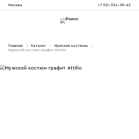
Москва
+7 921-324-38-62
Костюмы тройка
Главная
Каталог
Мужские костюмы
Мужской костюм графит Attilio
Костюмы двойка
Костюмы двубортные
Костюмы на свадьбу
Костюмы для высоких
Костюмы на выпускной